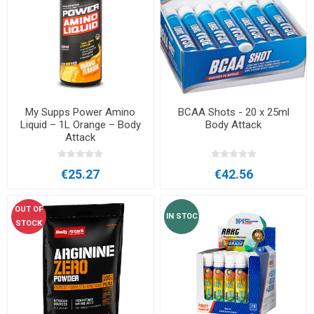
My Supps Power Amino
BCAA Shots - 20 x 25ml
Liquid – 1L Orange – Body
Body Attack
Attack
€25.27
€42.56
OUT OF
IN STOC
STOCK