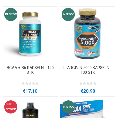
IN STOC
IN STOC
BCAA + B6 KAPSELN - 120
L-ARGININ 5000 KAPSELN -
STK
100 STK
€17.10
€20.90
OUT OF
IN STOC
STOCK