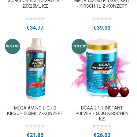
SUPERIOR AMINO SHOTS -
MEGA AMINO FLÜSSIGKEIT
20X25ML KZ
- KIRSCH 1L Z-KONZEPT
€34.77
€39.33
IN STOC
IN STOC
MEGA AMINO LIQUID
BCAA 2:1:1 INSTANT
KIRSCH 500ML Z-KONZEPT
PULVER - 500G KIRSCHEN
KZ
€21.85
€26.03