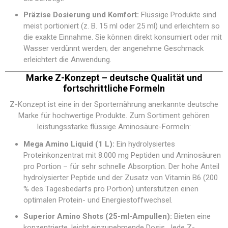
Präzise Dosierung und Komfort:
Flüssige Produkte sind
meist portioniert (z. B. 15 ml oder 25 ml) und erleichtern so
die exakte Einnahme. Sie können direkt konsumiert oder mit
Wasser verdünnt werden; der angenehme Geschmack
erleichtert die Anwendung.
Marke Z-Konzept – deutsche Qualität und
fortschrittliche Formeln
Z-Konzept ist eine in der Sporternährung anerkannte deutsche
Marke für hochwertige Produkte. Zum Sortiment gehören
leistungsstarke flüssige Aminosäure-Formeln:
Mega Amino Liquid (1 L):
Ein hydrolysiertes
Proteinkonzentrat mit 8.000 mg Peptiden und Aminosäuren
pro Portion – für sehr schnelle Absorption. Der hohe Anteil
hydrolysierter Peptide und der Zusatz von Vitamin B6 (200
% des Tagesbedarfs pro Portion) unterstützen einen
optimalen Protein- und Energiestoffwechsel.
Superior Amino Shots (25-ml-Ampullen):
Bieten eine
konzentrierte, leicht einzunehmende Dosis. Jede Z-