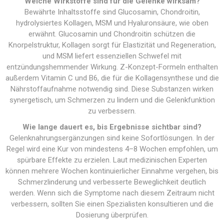
Welche Wirkstoffe sind für die Gelenke wirksam?
Bewährte Inhaltsstoffe sind Glucosamin, Chondroitin,
hydrolysiertes Kollagen, MSM und Hyaluronsäure, wie oben
erwähnt. Glucosamin und Chondroitin schützen die
Knorpelstruktur, Kollagen sorgt für Elastizität und Regeneration,
und MSM liefert essenziellen Schwefel mit
entzündungshemmender Wirkung. Z-Konzept-Formeln enthalten
außerdem Vitamin C und B6, die für die Kollagensynthese und die
Nährstoffaufnahme notwendig sind. Diese Substanzen wirken
synergetisch, um Schmerzen zu lindern und die Gelenkfunktion
zu verbessern.
Wie lange dauert es, bis Ergebnisse sichtbar sind?
Gelenknahrungsergänzungen sind keine Sofortlösungen. In der
Regel wird eine Kur von mindestens 4–8 Wochen empfohlen, um
spürbare Effekte zu erzielen. Laut medizinischen Experten
können mehrere Wochen kontinuierlicher Einnahme vergehen, bis
Schmerzlinderung und verbesserte Beweglichkeit deutlich
werden. Wenn sich die Symptome nach diesem Zeitraum nicht
verbessern, sollten Sie einen Spezialisten konsultieren und die
Dosierung überprüfen.