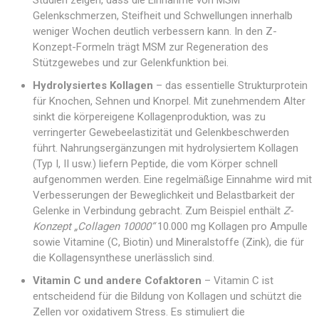
Studien zeigen, dass die Einnahme von MSM
Gelenkschmerzen, Steifheit und Schwellungen innerhalb
weniger Wochen deutlich verbessern kann. In den Z-
Konzept-Formeln trägt MSM zur Regeneration des
Stützgewebes und zur Gelenkfunktion bei.
Hydrolysiertes Kollagen
– das essentielle Strukturprotein
für Knochen, Sehnen und Knorpel. Mit zunehmendem Alter
sinkt die körpereigene Kollagenproduktion, was zu
verringerter Gewebeelastizität und Gelenkbeschwerden
führt. Nahrungsergänzungen mit hydrolysiertem Kollagen
(Typ I, II usw.) liefern Peptide, die vom Körper schnell
aufgenommen werden. Eine regelmäßige Einnahme wird mit
Verbesserungen der Beweglichkeit und Belastbarkeit der
Gelenke in Verbindung gebracht. Zum Beispiel enthält
Z-
Konzept „Collagen 10000“
10.000 mg Kollagen pro Ampulle
sowie Vitamine (C, Biotin) und Mineralstoffe (Zink), die für
die Kollagensynthese unerlässlich sind.
Vitamin C und andere Cofaktoren
– Vitamin C ist
entscheidend für die Bildung von Kollagen und schützt die
Zellen vor oxidativem Stress. Es stimuliert die