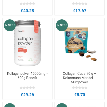
€40.28
€17.67
IN STOC
IN STOC
Kollagenpulver 10000mg -
Collagen Cups 70 g –
600g Benefit
Kokosnuss Mandel –
Multipower
€29.26
€5.70