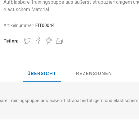
Aufblasbare Trainingspuppe aus äußerst strapazierfähigem un
BAUND
STUNG
NDS
RT
elastischem Material.
FITNESS UND YOGA BÄLLE
änder
Artikelnummer:
FIT00044
RATE COMPRESIE
E - HANTELN -
ELL -
CROSSFIT UND FITNESS
TRAININGS
Teilen:
TSSCHEIBEN
E UND MINERALIEN:
CHALL
LASER
SHOCKWAV
ICHE ROLLE FÜR DIE
L-CARNITIN
ÜBERSICHT
REZENSIONEN
G VON SPORTLERN
are Trainingspuppe aus äußerst strapazierfähigem und elastischem 