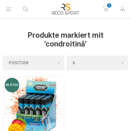
0
Produkte markiert mit
'condroitină'
IN STOC