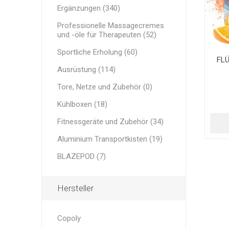
Medizinische Taschen
UND LEI
Ergänzungen (340)
MINI BA
RECOSPO
BLAZEPOD
Professionelle Massagecremes
Andere B
Cryopush
und -öle für Therapeuten (52)
Sportliche Erholung
ALTE APA
Sportliche Erholung (60)
GEWICHT
FL
KETTLEB
Ausrüstung
Ausrüstung (114)
GEWICH
Tore, Netze und Zubehör
Tore, Netze und Zubehör (0)
Kühlboxen (18)
Aluminium Transportkisten
VITAMIN
ULTRAS
WESENTL
Fitnessgeräte und Zubehör (34)
LEISTUN
Fitnessgeräte und Zubehör
Aluminium Transportkisten (19)
BLAZEPOD (7)
Hersteller
Copoly