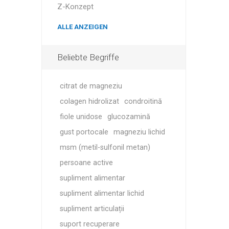
MAGNET
Z-Konzept
ALLE ANZEIGEN
KINESIO
Beliebte Begriffe
citrat de magneziu
colagen hidrolizat
condroitină
fiole unidose
glucozamină
gust portocale
magneziu lichid
msm (metil-sulfonil metan)
persoane active
supliment alimentar
supliment alimentar lichid
supliment articulații
suport recuperare