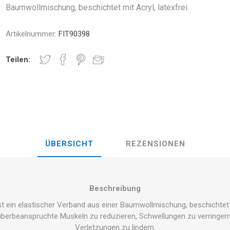
BAUND
STUNG
Baumwollmischung, beschichtet mit Acryl, latexfrei.
NDS
RT
FITNESS UND YOGA BÄLLE
änder
Artikelnummer:
FIT90398
RATE COMPRESIE
E - HANTELN -
Teilen:
ELL -
CROSSFIT UND FITNESS
TRAININGS
TSSCHEIBEN
E UND MINERALIEN:
CHALL
LASER
SHOCKWAV
ICHE ROLLE FÜR DIE
L-CARNITIN
G VON SPORTLERN
ÜBERSICHT
REZENSIONEN
Beschreibung
st ein elastischer Verband aus einer Baumwollmischung, beschichtet mi
 überbeanspruchte Muskeln zu reduzieren, Schwellungen zu verringe
Verletzungen zu lindern.