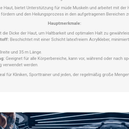
OTHERAPIE
SAUNE
ANDERE GE
ite Haut, bietet Unterstützung für müde Muskeln und arbeitet mit de
 fördern und den Heilungsprozess in den aufgetragenen Bereichen z
THERAPIE
Hauptmerkmale:
rt die Dicke der Haut, um Haltbarkeit und optimalen Halt zu gewährlei
toff:
Beschichtet mit einer Schicht latexfreiem Acrylkleber, minimier
reite und 35 m Länge.
ng:
Geeignet für alle Körperbereiche, kann vor, während oder nach spo
ng verwendet werden.
deal für Kliniken, Sporttrainer und jeden, der regelmäßig große Meng