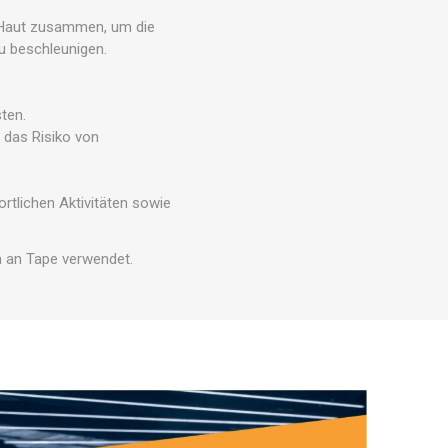
Outdoor-Trainingszubehör
RÄTE
r Haut zusammen, um die
u beschleunigen.
sten.
t das Risiko von
rtlichen Aktivitäten sowie
en an Tape verwendet.