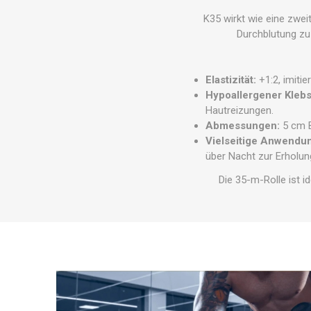
MAGNET
K35 wirkt wie eine zwe
Durchblutung zu
KINESIO
Elastizität:
+1:2, imitie
Hypoallergener Klebs
Hautreizungen.
Abmessungen:
5 cm B
Vielseitige Anwendu
über Nacht zur Erholu
Die 35-m-Rolle ist i