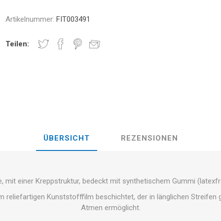
BAUND
STUNG
NDS
RT
Artikelnummer:
FIT003491
FITNESS UND YOGA BÄLLE
änder
Teilen:
RATE COMPRESIE
E - HANTELN -
ELL -
CROSSFIT UND FITNESS
TRAININGS
TSSCHEIBEN
E UND MINERALIEN:
CHALL
LASER
SHOCKWAV
ICHE ROLLE FÜR DIE
L-CARNITIN
G VON SPORTLERN
ÜBERSICHT
REZENSIONEN
 mit einer Kreppstruktur, bedeckt mit synthetischem Gummi (latexfre
 reliefartigen Kunststofffilm beschichtet, der in länglichen Streifen
Atmen ermöglicht.