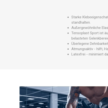
MAGNET
KINESIO
Starke Klebeeigenschaf
standhalten.
Außergewöhnliche Elast
Tensoplast Sport ist ä
belasteten Gelenkberei
Überlegene Dehnbarkeit
Atmungsaktiv - hilft, 
Latexfrei - minimiert d