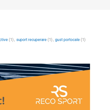
ctive
(1)
,
suport recuperare
(1)
,
gust portocale
(1)