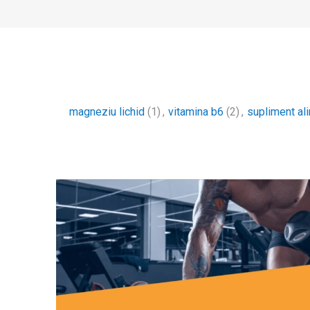
magneziu lichid
(1)
,
vitamina b6
(2)
,
supliment al