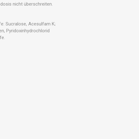
osis nicht überschreiten.
ffe: Sucralose, Acesulfam K;
n, Pyridoxinhydrochlorid
fe.