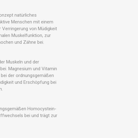
Outdoor-Trainingszubehör
RÄTE
onzept natürliches
 aktive Menschen mit einem
 Verringerung von Müdigkeit
alen Muskelfunktion, zur
nochen und Zähne bei.
der Muskeln und der
 bei. Magnesium und Vitamin
n bei der ordnungsgemäßen
digkeit und Erschöpfung bei
n.
rdnungsgemäßen Homocystein-
ffwechsels bei und trägt zur