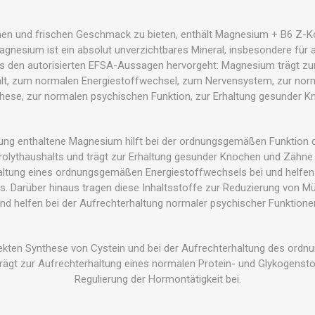
OTHERAPIE
SAUNE
ANDERE GE
hen und frischen Geschmack zu bieten, enthält Magnesium + B6 Z-K
THERAPIE
gnesium ist ein absolut unverzichtbares Mineral, insbesondere für
us den autorisierten EFSA-Aussagen hervorgeht: Magnesium trägt zur
halt, zum normalen Energiestoffwechsel, zum Nervensystem, zur norm
hese, zur normalen psychischen Funktion, zur Erhaltung gesunder K
tung enthaltene Magnesium hilft bei der ordnungsgemäßen Funktion 
trolythaushalts und trägt zur Erhaltung gesunder Knochen und Zähne
haltung eines ordnungsgemäßen Energiestoffwechsels bei und helfe
. Darüber hinaus tragen diese Inhaltsstoffe zur Reduzierung von Mü
nd helfen bei der Aufrechterhaltung normaler psychischer Funktione
orrekten Synthese von Cystein und bei der Aufrechterhaltung des o
rägt zur Aufrechterhaltung eines normalen Protein- und Glykogensto
Regulierung der Hormontätigkeit bei.