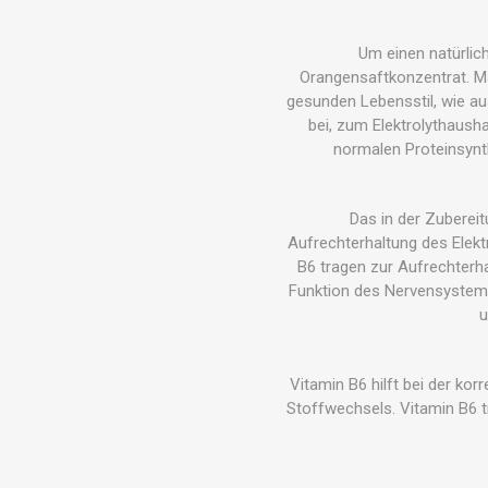
MAGNET
Um einen natürlic
KINESIO
Orangensaftkonzentrat. Ma
gesunden Lebensstil, wie a
bei, zum Elektrolythaus
normalen Proteinsynt
Das in der Zuberei
Aufrechterhaltung des Elek
B6 tragen zur Aufrechter
Funktion des Nervensystems
u
Vitamin B6 hilft bei der k
Stoffwechsels. Vitamin B6 t