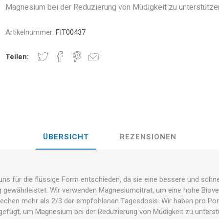
BAUND
STUNG
Magnesium bei der Reduzierung von Müdigkeit zu unterstütze
NDS
RT
FITNESS UND YOGA BÄLLE
änder
Artikelnummer:
FIT00437
RATE COMPRESIE
E - HANTELN -
Teilen:
ELL -
CROSSFIT UND FITNESS
TRAININGS
TSSCHEIBEN
E UND MINERALIEN:
CHALL
LASER
SHOCKWAV
ICHE ROLLE FÜR DIE
L-CARNITIN
G VON SPORTLERN
ÜBERSICHT
REZENSIONEN
s für die flüssige Form entschieden, da sie eine bessere und schne
g gewährleistet. Wir verwenden Magnesiumcitrat, um eine hohe Biover
chen mehr als 2/3 der empfohlenen Tagesdosis. Wir haben pro Port
gefügt, um Magnesium bei der Reduzierung von Müdigkeit zu unterst