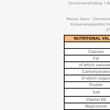
Verzehrsempfehlung: 1 Am
Wasser, Säure - Zitronensäu
Konservierungsmittel: K
(V
NUTRITIONAL VA
Calories
Fat
of which saturat
Carbohydrate
of which sugar
Protein
Salt
Vitamin B6
Magnesium