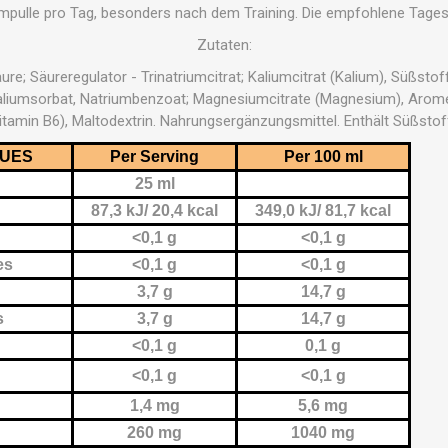
pulle pro Tag, besonders nach dem Training. Die empfohlene Tagesd
Zutaten:
re; Säureregulator - Trinatriumcitrat; Kaliumcitrat (Kalium), Süßsto
aliumsorbat, Natriumbenzoat; Magnesiumcitrate (Magnesium), Arome
itamin B6), Maltodextrin. Nahrungsergänzungsmittel. Enthält Süßstof
LUES
Per Serving
Per 100 ml
25 ml
87,3 kJ/ 20,4 kcal
349,0 kJ/ 81,7 kcal
<0,1 g
<0,1 g
es
<0,1 g
<0,1 g
s
3,7 g
14,7 g
s
3,7 g
14,7 g
<0,1 g
0,1 g
<0,1 g
<0,1 g
1,4 mg
5,6 mg
260 mg
1040 mg