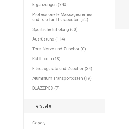
Medizinische Taschen
UND LEI
Ergänzungen (340)
MINI BA
RECOSPO
BLAZEPOD
Professionelle Massagecremes
Andere B
Cryopush
und -öle für Therapeuten (52)
Sportliche Erholung
ALTE APA
Sportliche Erholung (60)
GEWICHT
KETTLEB
Ausrüstung
Ausrüstung (114)
GEWICH
Tore, Netze und Zubehör
Tore, Netze und Zubehör (0)
Kühlboxen (18)
Aluminium Transportkisten
VITAMIN
ULTRAS
WESENTL
Fitnessgeräte und Zubehör (34)
LEISTUN
Fitnessgeräte und Zubehör
Aluminium Transportkisten (19)
BLAZEPOD (7)
Hersteller
Copoly