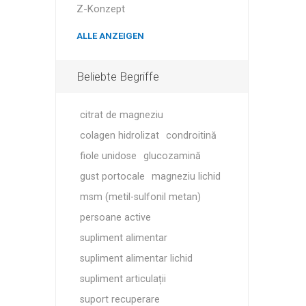
MAGNET
Z-Konzept
ALLE ANZEIGEN
KINESIO
Beliebte Begriffe
citrat de magneziu
colagen hidrolizat
condroitină
fiole unidose
glucozamină
gust portocale
magneziu lichid
msm (metil-sulfonil metan)
persoane active
supliment alimentar
supliment alimentar lichid
supliment articulații
suport recuperare